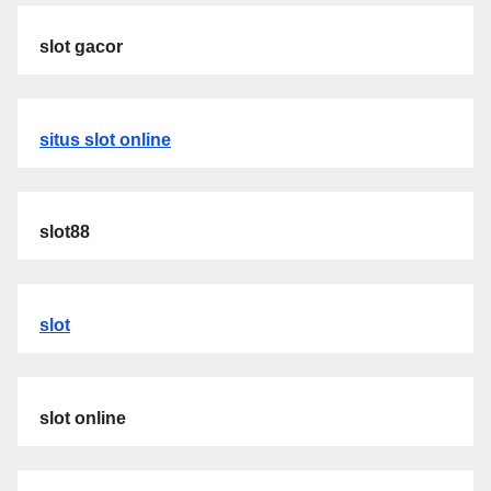
slot gacor
situs slot online
slot88
slot
slot online