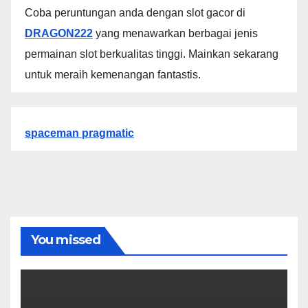
Coba peruntungan anda dengan slot gacor di
DRAGON222
yang menawarkan berbagai jenis
permainan slot berkualitas tinggi. Mainkan sekarang
untuk meraih kemenangan fantastis.
spaceman pragmatic
You missed