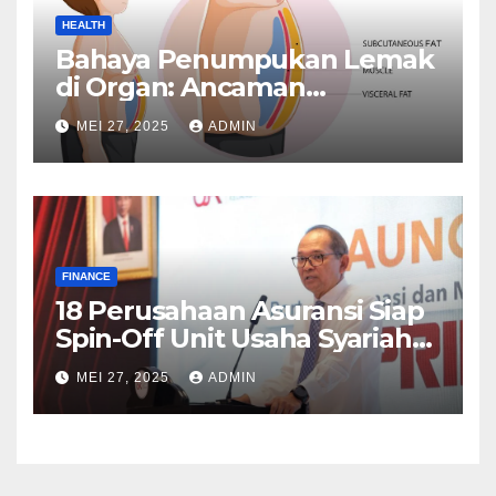
HEALTH
Bahaya Penumpukan Lemak
di Organ: Ancaman
Tersembunyi
MEI 27, 2025
ADMIN
FINANCE
18 Perusahaan Asuransi Siap
Spin-Off Unit Usaha Syariah
pada 2025
MEI 27, 2025
ADMIN