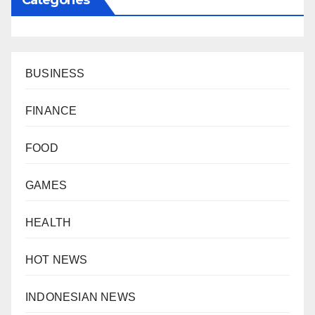
BUSINESS
FINANCE
FOOD
GAMES
HEALTH
HOT NEWS
INDONESIAN NEWS