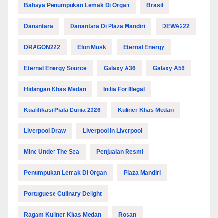
Bahaya Penumpukan Lemak Di Organ
Brasil
Danantara
Danantara Di Plaza Mandiri
DEWA222
DRAGON222
Elon Musk
Eternal Energy
Eternal Energy Source
Galaxy A36
Galaxy A56
Hidangan Khas Medan
India For Illegal
Kualifikasi Piala Dunia 2026
Kuliner Khas Medan
Liverpool Draw
Liverpool In Liverpool
Mine Under The Sea
Penjualan Resmi​
Penumpukan Lemak Di Organ
Plaza Mandiri
Portuguese Culinary Delight
Ragam Kuliner Khas Medan
Rosan