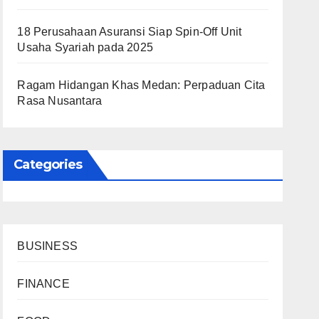
18 Perusahaan Asuransi Siap Spin-Off Unit
Usaha Syariah pada 2025
​Ragam Hidangan Khas Medan: Perpaduan Cita
Rasa Nusantara
Categories
BUSINESS
FINANCE