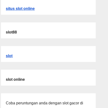
situs slot online
slot88
slot
slot online
Coba peruntungan anda dengan slot gacor di