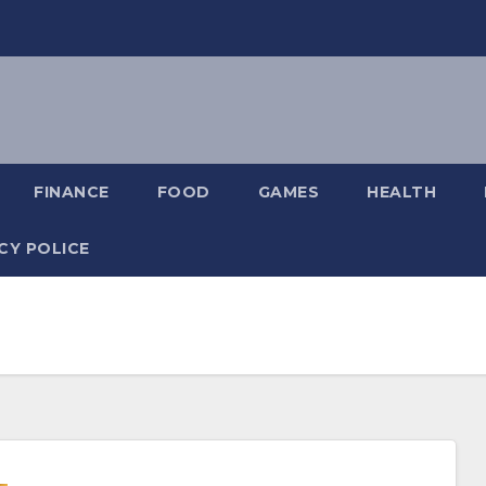
FINANCE
FOOD
GAMES
HEALTH
CY POLICE