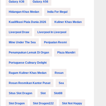
Galaxy A36
Galaxy A56
Hidangan Khas Medan
India For Illegal
Kualifikasi Piala Dunia 2026
Kuliner Khas Medan
Liverpool Draw
Liverpool In Liverpool
Mine Under The Sea
Penjualan Resmi​
Penumpukan Lemak Di Organ
Plaza Mandiri
Portuguese Culinary Delight
Ragam Kuliner Khas Medan
Rosan
Rosan Resmikan Kantor Pusat
Sea
Situs Slot Dragon
Slot
Slot88
Slot Dragon
Slot Dragon222
Slot Not Happy