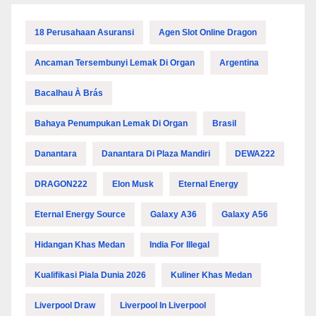
18 Perusahaan Asuransi
Agen Slot Online Dragon
Ancaman Tersembunyi Lemak Di Organ
Argentina
Bacalhau À Brás
Bahaya Penumpukan Lemak Di Organ
Brasil
Danantara
Danantara Di Plaza Mandiri
DEWA222
DRAGON222
Elon Musk
Eternal Energy
Eternal Energy Source
Galaxy A36
Galaxy A56
Hidangan Khas Medan
India For Illegal
Kualifikasi Piala Dunia 2026
Kuliner Khas Medan
Liverpool Draw
Liverpool In Liverpool