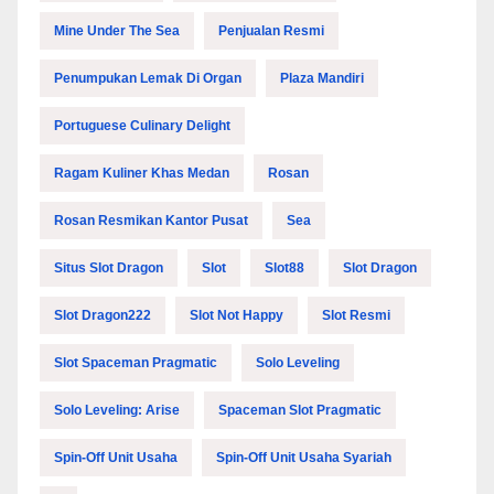
Mine Under The Sea
Penjualan Resmi​
Penumpukan Lemak Di Organ
Plaza Mandiri
Portuguese Culinary Delight
Ragam Kuliner Khas Medan
Rosan
Rosan Resmikan Kantor Pusat
Sea
Situs Slot Dragon
Slot
Slot88
Slot Dragon
Slot Dragon222
Slot Not Happy
Slot Resmi
Slot Spaceman Pragmatic
Solo Leveling
Solo Leveling: Arise
Spaceman Slot Pragmatic
Spin-Off Unit Usaha
Spin-Off Unit Usaha Syariah