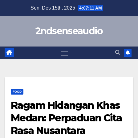
Skip
Sen. Des 15th, 2025
4:07:12 AM
to
content
2ndsenseaudio
FOOD
​Ragam Hidangan Khas
Medan: Perpaduan Cita
Rasa Nusantara